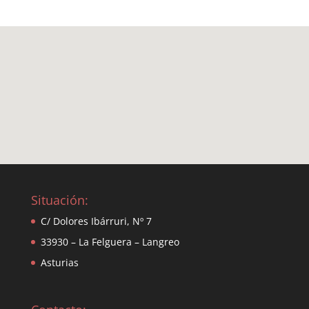
Situación:
C/ Dolores Ibárruri, Nº 7
33930 – La Felguera – Langreo
Asturias